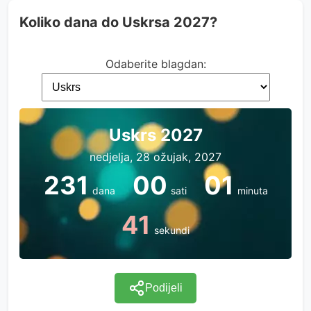
Koliko dana do Uskrsa 2027?
Odaberite blagdan:
Uskrs 2027
nedjelja, 28 ožujak, 2027
231
00
01
dana
sati
minuta
41
sekundi
Podijeli