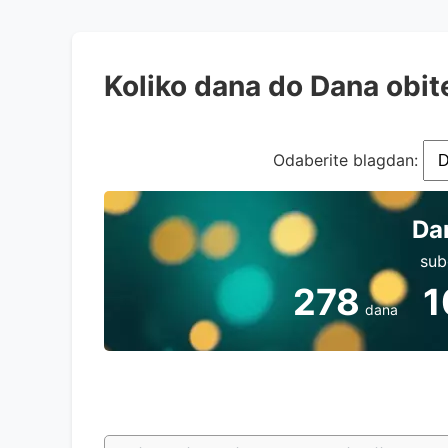
Koliko dana do Dana obit
Odaberite blagdan:
Dan
sub
278
1
dana