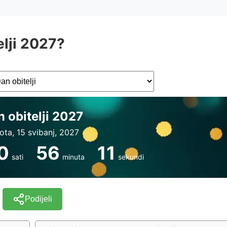
elji 2027?
 obitelji 2027
ota, 15 svibanj, 2027
0
56
11
sati
minuta
sekundi
Podijeli