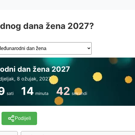
odnog dana žena 2027?
odni dan žena 2027
jeljak, 8 ožujak, 2027
9
14
41
sati
minuta
sekundi
Podijeli