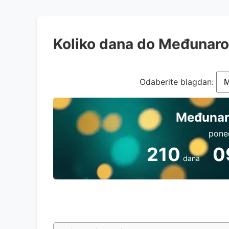
Koliko dana do Međunar
Odaberite blagdan:
Međunar
poned
210
0
dana