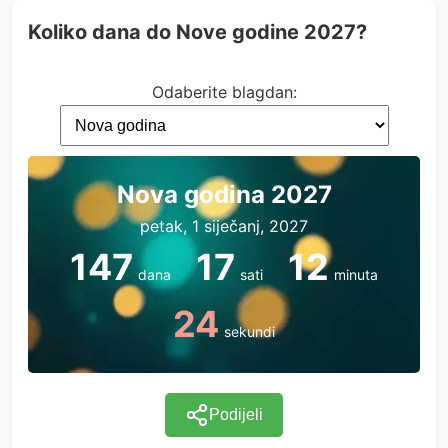
Koliko dana do Nove godine 2027?
Odaberite blagdan:
Nova godina 2027
petak, 1 siječanj, 2027
147
17
12
dana
sati
minuta
24
sekundi
Podijeli