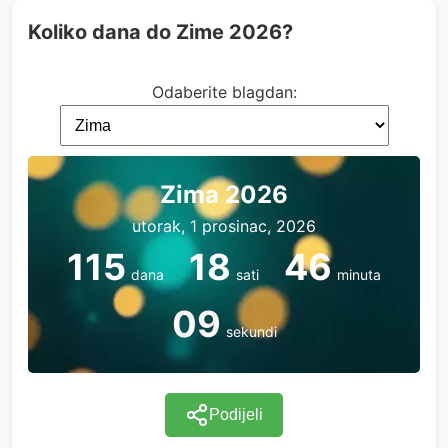
Koliko dana do Zime 2026?
Odaberite blagdan:
Zima 2026
utorak, 1 prosinac, 2026
115
18
46
dana
sati
minuta
09
sekundi
Podijeli