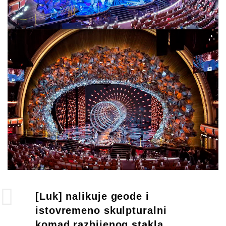
[Luk] nalikuje geode i
istovremeno skulpturalni
komad razbijenog stakla.