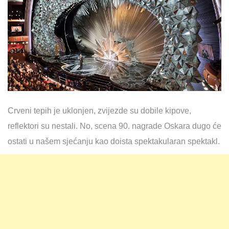
Crveni tepih je uklonjen, zvijezde su dobile kipove,
reflektori su nestali. No, scena 90. nagrade Oskara dugo će
ostati u našem sjećanju kao doista spektakularan spektakl.