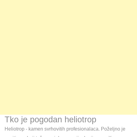
Tko je pogodan heliotrop
Heliotrop - kamen svrhovitih profesionalaca. Poželjno je