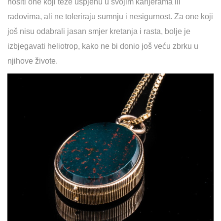
nositi one koji teže uspjehu u svojim karijerama ili
radovima, ali ne toleriraju sumnju i nesigurnost. Za one koji
još nisu odabrali jasan smjer kretanja i rasta, bolje je
izbjegavati heliotrop, kako ne bi donio još veću zbrku u
njihove živote.