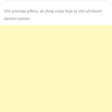
Vrlo poznata jeftina, ali zbog svoje boje je vrlo učinkovit
ukrasni kamen.