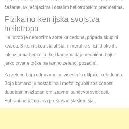
čašama, svijećnjacima i ostalim heliotropskim predmetima.
Fizikalno-kemijska svojstva
heliotropa
Heliotrop je neprozirna sorta kalcedona, pripada skupini
kvarca. S kemijskog stajališta, mineral je silicij dioksid s
inkluzijama hematita, koji kamenu daje neobičnu boju -
jarko crvene točke na tamno zelenoj pozadini.
Za zelenu boju odgovorni su višestruki uključci celadonita.
Boja kamena je nestabilna i može izgubiti zasićenost
dugotrajnim izlaganjem izravnoj sunčevoj svjetlosti.
Polirani heliotrop ima prekrasan stakleni sjaj.