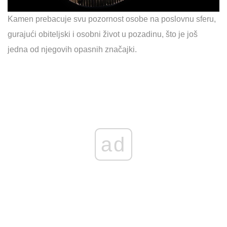
Kamen prebacuje svu pozornost osobe na poslovnu sferu,
gurajući obiteljski i osobni život u pozadinu, što je još
jedna od njegovih opasnih značajki.
ad