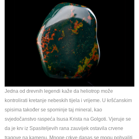
Jedna od drevnih legendi kaže da heliotrop može
kontrolirati kretanje nebeskih tijela i vrijeme. U kršćanskim
spisima također se spominje taj mineral, kao
svjedočanstvo raspeća Isusa Krista na Golgoti. Vjeruje se
da je krv iz Spasiteljevih rana zauvijek ostavila crvene
tragove na kamenu. Mnoge crkve danas se mogu pohvaliti