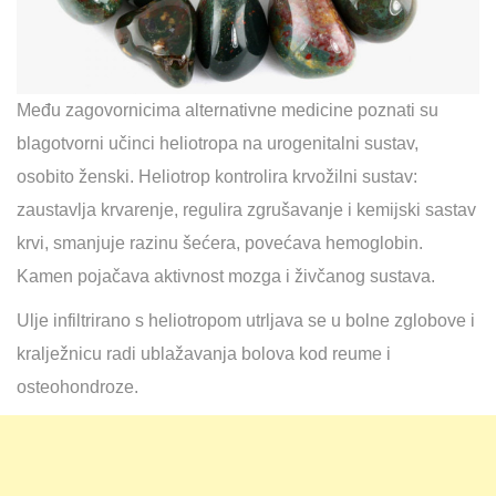
Među zagovornicima alternativne medicine poznati su
blagotvorni učinci heliotropa na urogenitalni sustav,
osobito ženski. Heliotrop kontrolira krvožilni sustav:
zaustavlja krvarenje, regulira zgrušavanje i kemijski sastav
krvi, smanjuje razinu šećera, povećava hemoglobin.
Kamen pojačava aktivnost mozga i živčanog sustava.
Ulje infiltrirano s heliotropom utrljava se u bolne zglobove i
kralježnicu radi ublažavanja bolova kod reume i
osteohondroze.