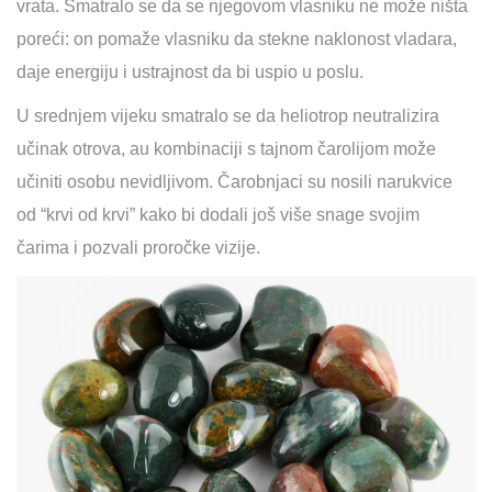
vrata. Smatralo se da se njegovom vlasniku ne može ništa
poreći: on pomaže vlasniku da stekne naklonost vladara,
daje energiju i ustrajnost da bi uspio u poslu.
U srednjem vijeku smatralo se da heliotrop neutralizira
učinak otrova, au kombinaciji s tajnom čarolijom može
učiniti osobu nevidljivom. Čarobnjaci su nosili narukvice
od “krvi od krvi” kako bi dodali još više snage svojim
čarima i pozvali proročke vizije.