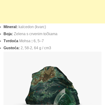
Mineral:
kalcedon (kvarc)
Boja:
Zelena s crvenim točkama
Tvrdoća
Mohsa
:
6, 5–7
Gustoća:
2, 58-2, 64 g / cm3