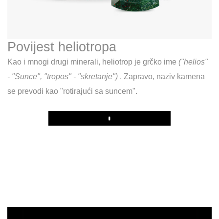
Povijest heliotropa
Kao i mnogi drugi minerali, heliotrop je grčko ime
("helios"
- "Sunce", "tropos" - "skretanje")
. Zapravo, naziv kamena
se prevodi kao "rotirajući sa suncem".
Play