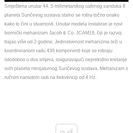
Smještena unutar 44, 5-milimetarskog safirnog sanduka 8
planeta Sunčevog sustava stalno se rotira točno onako
kako to čini u stvarnosti. Unutar modela instaliran je novi
tvornički mehanizam Jacob & Co. JCAM19, čiji je razvoj
trajao više od 2 godine. Jedinstvenost mehanizma leži u
koordiniranom radu 439 komponenti koje se rotiraju
istodobno u dva smjera, osiguravajući neprekidno kretanje
svih planeta minijaturnog Sunčevog sustava. Mehanizam s
ručnim namotom radi na frekvenciji od 4 Hz.