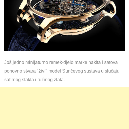
Još jedno minijaturno remek-djelo marke nakita i satova
ponovno stvara "živi" model Sunčevog sustava u slučaju
safirnog stakla i ružinog zlata.