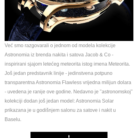
Već smo razgovarali o jednom od modela kolekcije
Astronomia iz brenda nakita i satova Jacob & Co -
inspirirani sjajom letećeg meteorita istog imena Meteorita.
Još jedan predstavnik linije - jedinstvena potpuno
transparentna Astronomia Flawless vrijedna milijun dolara
- uvedena je ranije ove godine. Nedavno je "astronomskoj"
kolekciji dodan još jedan model: Astronomia Solar
prikazana je u godišnjem salonu za satove i nakit u
Baselu.