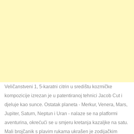
Veličanstveni 1, 5-karatni citrin u središtu kozmičke
kompozicije izrezan je u patentiranoj tehnici Jacob Cut i
djeluje kao sunce. Ostatak planeta - Merkur, Venera, Mars,
Jupiter, Saturn, Neptun i Uran - nalaze se na platformi
aventurina, okrećući se u smjeru kretanja kazaljke na satu.
Mali brojčanik s plavim rukama ukrašen je zodijačkim