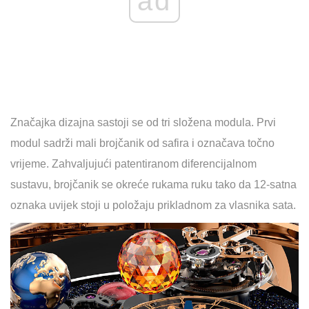
ad
Značajka dizajna sastoji se od tri složena modula. Prvi
modul sadrži mali brojčanik od safira i označava točno
vrijeme. Zahvaljujući patentiranom diferencijalnom
sustavu, brojčanik se okreće rukama ruku tako da 12-satna
oznaka uvijek stoji u položaju prikladnom za vlasnika sata.