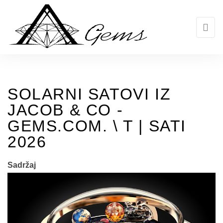
Skip
to
the
content
SOLARNI SATOVI IZ
JACOB & CO -
GEMS.COM. \ T | SATI
2026
Sadržaj