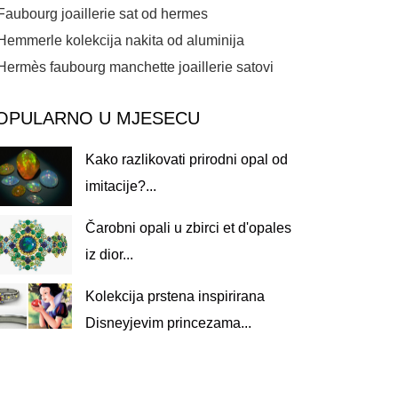
Faubourg joaillerie sat od hermes
Hemmerle kolekcija nakita od aluminija
Hermès faubourg manchette joaillerie satovi
OPULARNO U MJESECU
Kako razlikovati prirodni opal od
imitacije?...
Čarobni opali u zbirci et d'opales
iz dior...
Kolekcija prstena inspirirana
Disneyjevim princezama...