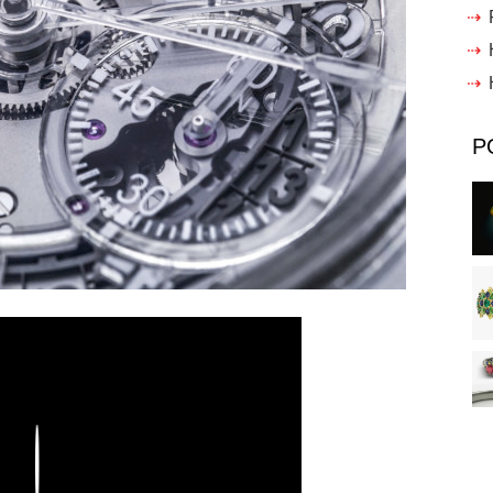
P
Play