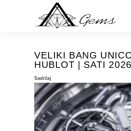
Skip
to
the
content
VELIKI BANG UNICO
HUBLOT | SATI 202
Sadržaj