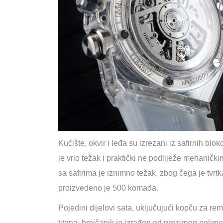
Kućište, okvir i leđa su izrezani iz safirnih bl
je vrlo težak i praktički ne podliježe mehaničk
sa safirima je iznimno težak, zbog čega je tvrt
proizvedeno je 500 komada.
Pojedini dijelovi sata, uključujući kopču za reme
titana, brojčanik je izrađen od prozirnog poli