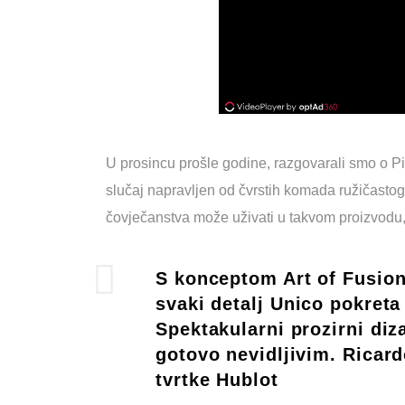
U prosincu prošle godine, razgovarali smo o Pi
slučaj napravljen od čvrstih komada ružičastog
čovječanstva može uživati u takvom proizvodu, 
S konceptom Art of Fusion
svaki detalj Unico pokreta 
Spektakularni prozirni diz
gotovo nevidljivim. Ricard
tvrtke Hublot