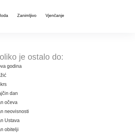
oda
Zanimljivo
Vjenčanje
oliko je ostalo do:
va godina
žić
krs
jčin dan
n očeva
n neovisnosti
n Ustava
n obitelji