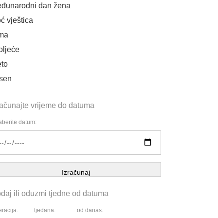
đunarodni dan žena
ć vještica
ma
oljeće
eto
sen
računajte vrijeme do datuma
berite datum:
Izračunaj
daj ili oduzmi tjedne od datuma
racija:
tjedana:
od danas: