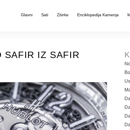
Glavni
Sati
Zbirke
Enciklopedija Kamenja
M
 SAFIR IZ SAFIR
K
6
No
Bo
Us
Ma
Da
Da
Da
Da