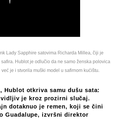
nk Lady Sapphire satovima Richarda Millea, čiji je
 safira. Hublot je odlučio da ne samo ženska polovica
već je i stvorila muški model u safirnom kućištu.
, Hublot otkriva samu dušu sata:
vidljiv je kroz prozirni slučaj.
ajn dotaknuo je remen, koji se čini
o Guadalupe, izvršni direktor