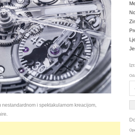
Me
No
Zi
Pr
Lj
Je
Iz
Oda
iku nestandardnom i spektakularnom kreacijom,
ire.
Do
Ope