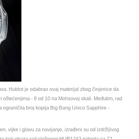
okova. Hublot je odabrao ovaj materijal zbog činjenice da
im oštećenjima - 9 od 10 na Mohsovoj skali. Međutim, rad
ka ograničila broj kopija Big Bang Unico Sapphire -
n, vijke i glavu za navijanje, izrađeni su od izdržljivog
mera koji otvara rad složenog HUB1242 pokreta sa 72-