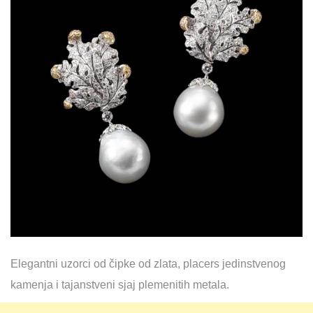
Elegantni uzorci od čipke od zlata, placers jedinstvenog
kamenja i tajanstveni sjaj plemenitih metala.