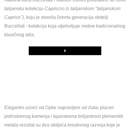
talijansku
kolekciju
Capriccio
(s talijanskom "talijanskom
Caprice")
, koju je stvorila četvrta generacija obitelji
Buccellati - kolekcija koja utjelovljuje motive tradicionalnog
klasičnog stila.
Play
Elegantni uzorci od čipke napravljeni od zlata, placeri
jedinstvenog kamenja i tajanstvena briljantnost plemenitih
metala rezultat su dva stoljeća kreativnog razvoja koje je