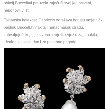
obitelj Buccellati preuzela, stječući svoj jedinstveni,
neponovljivi stil.
Talijanska kolekcija Capriccio odražava bogatu umjetničku
baštinu Buccellati nakita i nenadmašnu izradu,
zahvaljujući kojoj je stvoren svijetli, svjež dizajn nakita,
idealan za svaki dan i za posebne prigode.