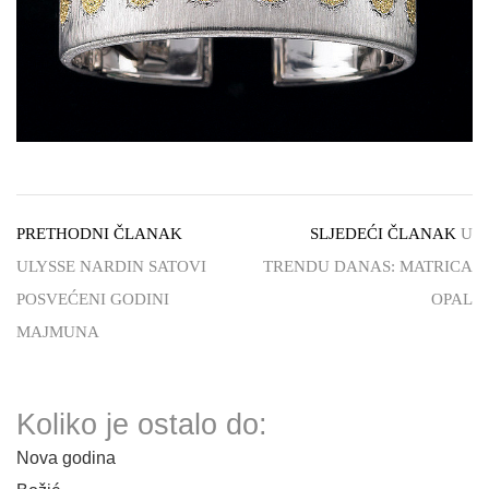
PRETHODNI ČLANAK
SLJEDEĆI ČLANAK
U
ULYSSE NARDIN SATOVI
TRENDU DANAS: MATRICA
POSVEĆENI GODINI
OPAL
MAJMUNA
Koliko je ostalo do:
Nova godina