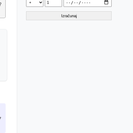
?
Izračunaj
7