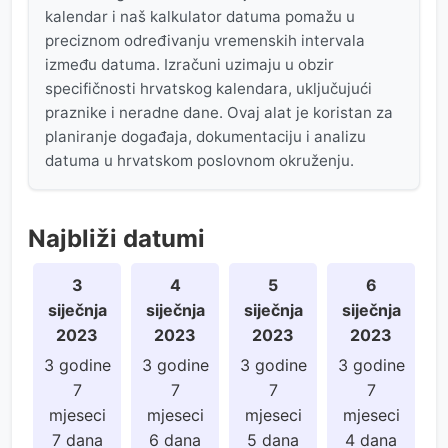
kalendar i naš kalkulator datuma pomažu u
preciznom određivanju vremenskih intervala
između datuma. Izračuni uzimaju u obzir
specifičnosti hrvatskog kalendara, uključujući
praznike i neradne dane. Ovaj alat je koristan za
planiranje događaja, dokumentaciju i analizu
datuma u hrvatskom poslovnom okruženju.
Najbliži datumi
3
4
5
6
siječnja
siječnja
siječnja
siječnja
2023
2023
2023
2023
3 godine
3 godine
3 godine
3 godine
7
7
7
7
mjeseci
mjeseci
mjeseci
mjeseci
7 dana
6 dana
5 dana
4 dana