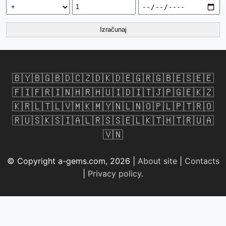
Izračunaj
🇧🇾
🇧🇬
🇧🇩
🇨🇿
🇩🇰
🇩🇪
🇬🇷
🇬🇧
🇪🇸
🇪🇪
🇫🇮
🇫🇷
🇮🇳
🇭🇷
🇭🇺
🇮🇩
🇮🇹
🇯🇵
🇬🇪
🇰🇿
🇰🇷
🇱🇹
🇱🇻
🇲🇰
🇲🇾
🇳🇱
🇳🇴
🇵🇱
🇵🇹
🇷🇴
🇷🇺
🇸🇰
🇸🇮
🇦🇱
🇷🇸
🇸🇪
🇱🇰
🇹🇭
🇹🇷
🇺🇦
🇻🇳
© Copyright a-gems.com, 2026 |
About site
|
Contacts
|
Privacy policy
.