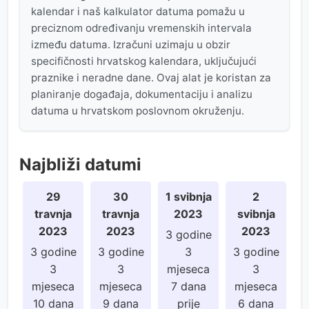
kalendar i naš kalkulator datuma pomažu u
preciznom određivanju vremenskih intervala
između datuma. Izračuni uzimaju u obzir
specifičnosti hrvatskog kalendara, uključujući
praznike i neradne dane. Ovaj alat je koristan za
planiranje događaja, dokumentaciju i analizu
datuma u hrvatskom poslovnom okruženju.
Najbliži datumi
29
30
1 svibnja
2
travnja
travnja
2023
svibnja
2023
2023
2023
3 godine
3 godine
3 godine
3
3 godine
3
3
mjeseca
3
mjeseca
mjeseca
7 dana
mjeseca
10 dana
9 dana
prije
6 dana