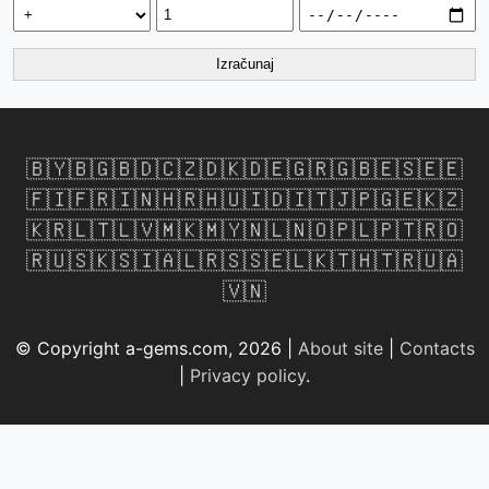
Izračunaj
🇧🇾
🇧🇬
🇧🇩
🇨🇿
🇩🇰
🇩🇪
🇬🇷
🇬🇧
🇪🇸
🇪🇪
🇫🇮
🇫🇷
🇮🇳
🇭🇷
🇭🇺
🇮🇩
🇮🇹
🇯🇵
🇬🇪
🇰🇿
🇰🇷
🇱🇹
🇱🇻
🇲🇰
🇲🇾
🇳🇱
🇳🇴
🇵🇱
🇵🇹
🇷🇴
🇷🇺
🇸🇰
🇸🇮
🇦🇱
🇷🇸
🇸🇪
🇱🇰
🇹🇭
🇹🇷
🇺🇦
🇻🇳
© Copyright a-gems.com, 2026 |
About site
|
Contacts
|
Privacy policy
.