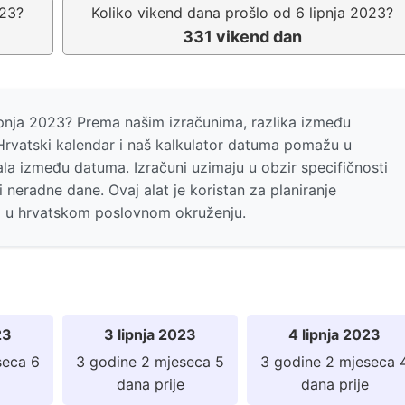
023?
Koliko vikend dana prošlo od 6 lipnja 2023?
331 vikend dan
 lipnja 2023? Prema našim izračunima, razlika između
rvatski kalendar i naš kalkulator datuma pomažu u
la između datuma. Izračuni uzimaju u obzir specifičnosti
i neradne dane. Ovaj alat je koristan za planiranje
a u hrvatskom poslovnom okruženju.
23
3 lipnja 2023
4 lipnja 2023
seca 6
3 godine 2 mjeseca 5
3 godine 2 mjeseca 
dana prije
dana prije