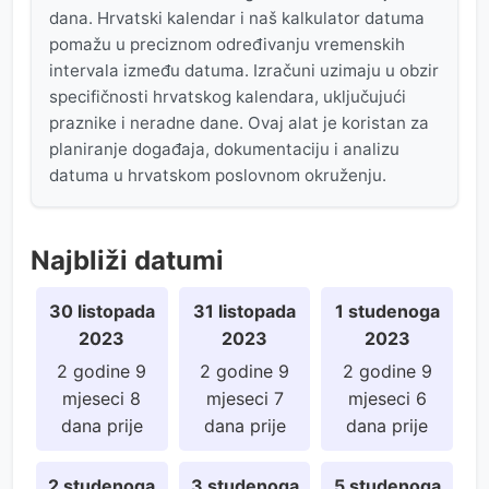
dana. Hrvatski kalendar i naš kalkulator datuma
pomažu u preciznom određivanju vremenskih
intervala između datuma. Izračuni uzimaju u obzir
specifičnosti hrvatskog kalendara, uključujući
praznike i neradne dane. Ovaj alat je koristan za
planiranje događaja, dokumentaciju i analizu
datuma u hrvatskom poslovnom okruženju.
Najbliži datumi
30 listopada
31 listopada
1 studenoga
2023
2023
2023
2 godine 9
2 godine 9
2 godine 9
mjeseci 8
mjeseci 7
mjeseci 6
dana prije
dana prije
dana prije
2 studenoga
3 studenoga
5 studenoga