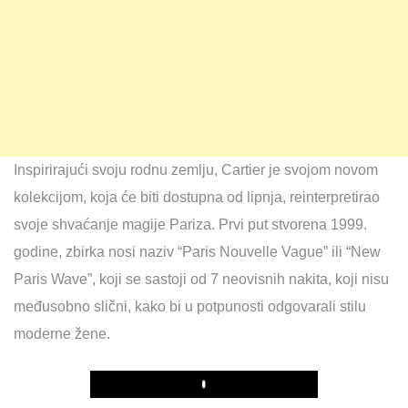
Inspirirajući svoju rodnu zemlju, Cartier je svojom novom
kolekcijom, koja će biti dostupna od lipnja, reinterpretirao
svoje shvaćanje magije Pariza. Prvi put stvorena 1999.
godine, zbirka nosi naziv “Paris Nouvelle Vague” ili “New
Paris Wave”, koji se sastoji od 7 neovisnih nakita, koji nisu
međusobno slični, kako bi u potpunosti odgovarali stilu
moderne žene.
Play