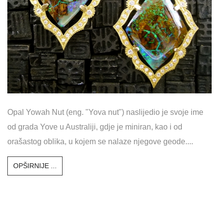
Opal Yowah Nut (eng. "Yova nut") naslijedio je svoje ime
od grada Yove u Australiji, gdje je miniran, kao i od
orašastog oblika, u kojem se nalaze njegove geode....
OPŠIRNIJE ...