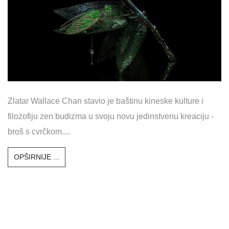
Zlatar Wallace Chan stavio je baštinu kineske kulture i
filozofiju zen budizma u svoju novu jedinstvenu kreaciju -
broš s cvrčkom....
OPŠIRNIJE ...