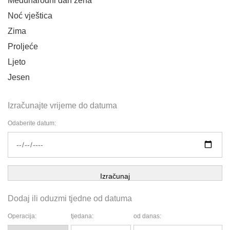
Međunarodni dan žena
Noć vještica
Zima
Proljeće
Ljeto
Jesen
Izračunajte vrijeme do datuma
Odaberite datum:
Izračunaj
Dodaj ili oduzmi tjedne od datuma
Operacija:
tjedana:
od danas: