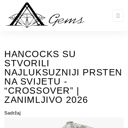
Skip
to
the
content
HANCOCKS SU
STVORILI
NAJLUKSUZNIJI PRSTEN
NA SVIJETU -
“CROSSOVER” |
ZANIMLJIVO 2026
Sadržaj