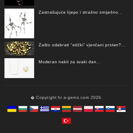
Zastrašujuće lijepo i strašno smiješno...
Zašto odabrati “etički” vjenčani prsten?...
Moderan nakit za svaki dan...
� Copyright hr.a-gems.com 2026.