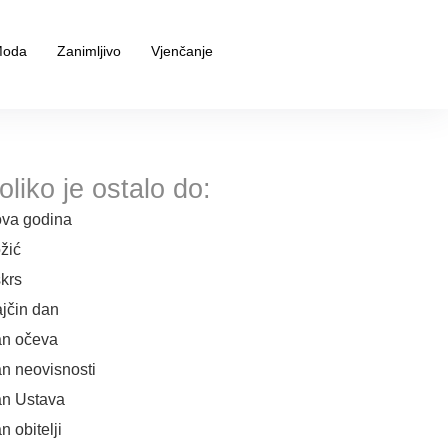
oda
Zanimljivo
Vjenčanje
oliko je ostalo do:
va godina
žić
krs
jčin dan
n očeva
n neovisnosti
n Ustava
n obitelji