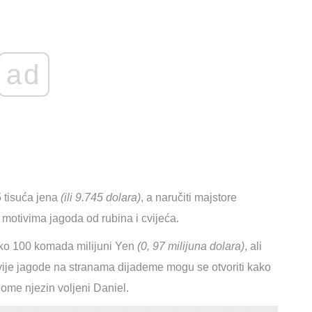
ad
5 tisuća jena
(ili 9.745 dolara)
, a naručiti majstore
s motivima jagoda od rubina i cvijeća.
 oko 100 komada
milijuni
Yen
(0, 97 milijuna dolara)
, ali
Dvije jagode na stranama dijademe mogu se otvoriti kako
ugome njezin voljeni Daniel.