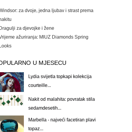
Windsor: za dvoje, jedna ljubav i strast prema
nakitu
Dragulji za djevojke i žene
Vrijeme ažuriranja: MIUZ Diamonds Spring
Looks
OPULARNO U MJESECU
Lydia svijetla topkapi kolekcija
courteille...
Nakit od malahita: povratak stila
sedamdesetih...
Marbella - najveći facetiran plavi
topaz...