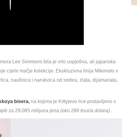
Play
imora Lee Simmons bila je vrlo uspješna, ali japanska
je cijele mačje kolekcije. Ekskluzivna linija Mikimoto x
rlica, naušnica i narukvica od srebra, zlata, dijamanata,
Akoya bisera,
na kojima je Kittyjevo lice postavljeno s
iti za 29.085 milijuna jena
(oko 286 tisuća dolara)
.