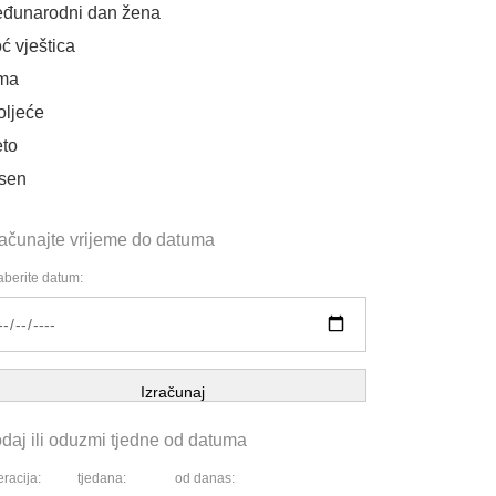
đunarodni dan žena
ć vještica
ma
oljeće
eto
sen
računajte vrijeme do datuma
berite datum:
Izračunaj
daj ili oduzmi tjedne od datuma
racija:
tjedana:
od danas: