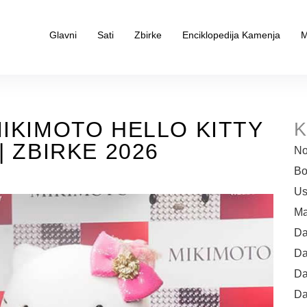
Glavni
Sati
Zbirke
Enciklopedija Kamenja
M
MIKIMOTO HELLO KITTY
K
| ZBIRKE 2026
No
Bo
Us
Ma
Da
Da
Da
Da