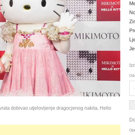
Me
No
Zi
Pr
Lj
Je
Iz
Oda
vrata dobivao utjelovljenje dragocjenog nakita, Hello
Do
Ope