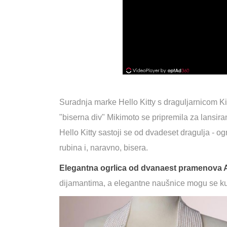
Suradnja marke Hello Kitty s draguljarnicom K
"biserna div" Mikimoto se pripremila za lansiran
Hello Kitty sastoji se od dvadeset dragulja - og
rubina i, naravno, bisera.
Elegantna ogrlica od dvanaest pramenova 
dijamantima, a elegantne naušnice mogu se kup