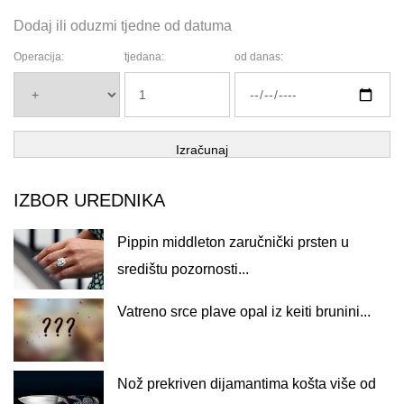
Dodaj ili oduzmi tjedne od datuma
Operacija:
tjedana:
od danas:
Izračunaj
IZBOR UREDNIKA
Pippin middleton zaručnički prsten u
središtu pozornosti...
Vatreno srce plave opal iz keiti brunini...
Nož prekriven dijamantima košta više od