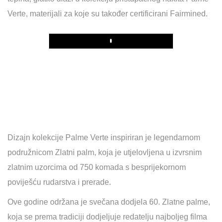
Verte, materijali za koje su također certificirani Fairmined.
Play
Dizajn kolekcije Palme Verte inspiriran je legendarnom
podružnicom Zlatni palm, koja je utjelovljena u izvrsnim
zlatnim uzorcima od 750 komada s besprijekornom
poviješću rudarstva i prerade.
Ove godine održana je svečana dodjela 60. Zlatne palme,
koja se prema tradiciji dodjeljuje redatelju najboljeg filma