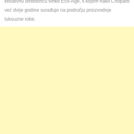
kreativnu direktoricu tvrtke Eco-Age, s kojom nakit Chopard
već dvije godine surađuje na području proizvodnje
luksuzne robe.