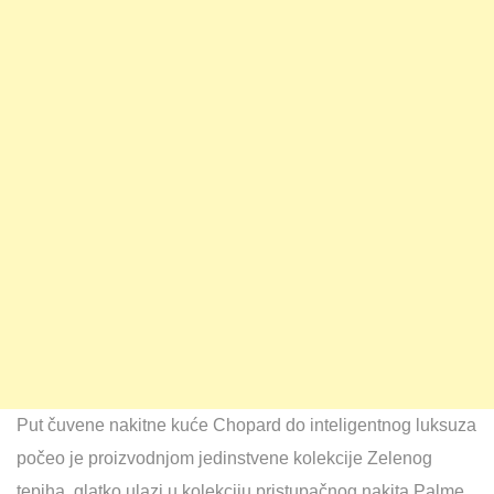
Put čuvene nakitne kuće Chopard do inteligentnog luksuza
počeo je proizvodnjom jedinstvene kolekcije Zelenog
tepiha, glatko ulazi u kolekciju pristupačnog nakita Palme