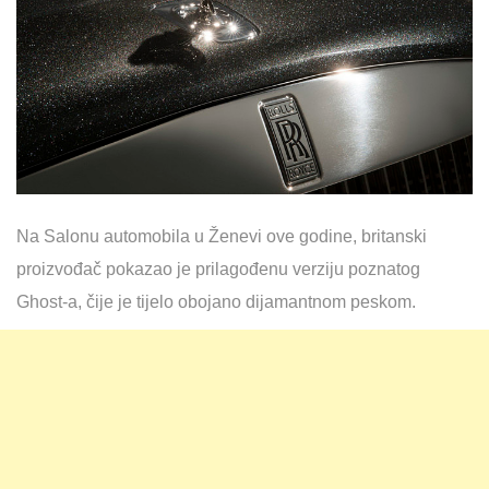
Na Salonu automobila u Ženevi ove godine, britanski
proizvođač pokazao je prilagođenu verziju poznatog
Ghost-a, čije je tijelo obojano dijamantnom peskom.