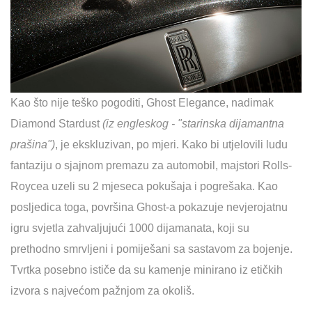
Kao što nije teško pogoditi, Ghost Elegance, nadimak
Diamond Stardust
(iz engleskog - "starinska dijamantna
prašina")
, je ekskluzivan, po mjeri. Kako bi utjelovili ludu
fantaziju o sjajnom premazu za automobil, majstori Rolls-
Roycea uzeli su 2 mjeseca pokušaja i pogrešaka. Kao
posljedica toga, površina Ghost-a pokazuje nevjerojatnu
igru svjetla zahvaljujući 1000 dijamanata, koji su
prethodno smrvljeni i pomiješani sa sastavom za bojenje.
Tvrtka posebno ističe da su kamenje minirano iz etičkih
izvora s najvećom pažnjom za okoliš.