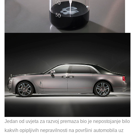
Jedan od uvjeta za razvoj premaza bio je nepostojanje bilo
kakvih opipljivih nepravilnosti na površini automobila uz