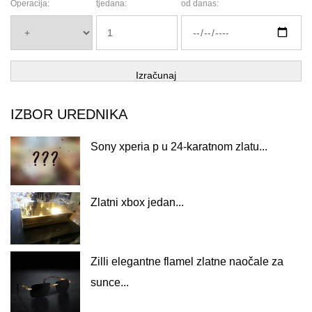
Operacija:
tjedana:
od danas:
Izračunaj
IZBOR UREDNIKA
Sony xperia p u 24-karatnom zlatu...
Zlatni xbox jedan...
Zilli elegantne flamel zlatne naočale za
sunce...