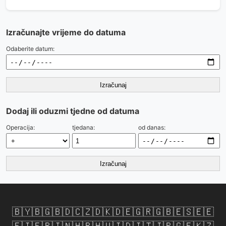
Izračunajte vrijeme do datuma
Odaberite datum:
Izračunaj
Dodaj ili oduzmi tjedne od datuma
Operacija:
tjedana:
od danas:
Izračunaj
🇧🇾
🇧🇬
🇧🇩
🇨🇿
🇩🇰
🇩🇪
🇬🇷
🇬🇧
🇪🇸
🇪🇪