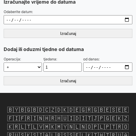
Izračunajte vrijeme do datuma
Odaberite datum:
Izračunaj
Dodaj ili oduzmi tjedne od datuma
Operacija:
tjedana:
od danas:
Izračunaj
🇧🇾
🇧🇬
🇧🇩
🇨🇿
🇩🇰
🇩🇪
🇬🇷
🇬🇧
🇪🇸
🇪🇪
🇫🇮
🇫🇷
🇮🇳
🇭🇷
🇭🇺
🇮🇩
🇮🇹
🇯🇵
🇬🇪
🇰🇿
🇰🇷
🇱🇹
🇱🇻
🇲🇰
🇲🇾
🇳🇱
🇳🇴
🇵🇱
🇵🇹
🇷🇴
🇷🇺
🇸🇰
🇸🇮
🇦🇱
🇷🇸
🇸🇪
🇱🇰
🇹🇭
🇹🇷
🇺🇦