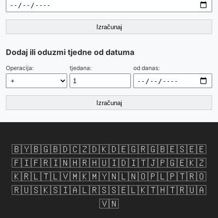
Izračunaj
Dodaj ili oduzmi tjedne od datuma
Operacija:
tjedana:
od danas:
Izračunaj
🇧🇾
🇧🇬
🇧🇩
🇨🇿
🇩🇰
🇩🇪
🇬🇷
🇬🇧
🇪🇸
🇪🇪
🇫🇮
🇫🇷
🇮🇳
🇭🇷
🇭🇺
🇮🇩
🇮🇹
🇯🇵
🇬🇪
🇰🇿
🇰🇷
🇱🇹
🇱🇻
🇲🇰
🇲🇾
🇳🇱
🇳🇴
🇵🇱
🇵🇹
🇷🇴
🇷🇺
🇸🇰
🇸🇮
🇦🇱
🇷🇸
🇸🇪
🇱🇰
🇹🇭
🇹🇷
🇺🇦
🇻🇳