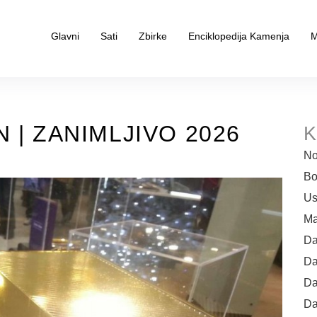
Glavni
Sati
Zbirke
Enciklopedija Kamenja
M
 | ZANIMLJIVO 2026
K
No
Bo
Us
Ma
Da
Da
Da
Da