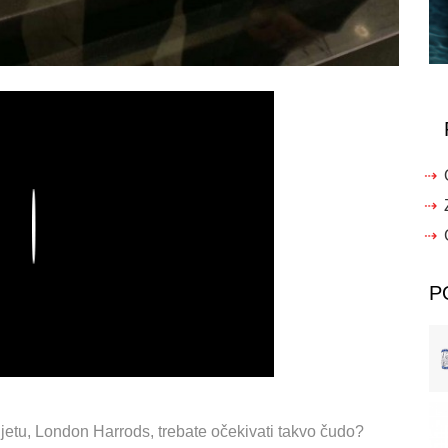
Play
P
ijetu, London Harrods, trebate očekivati takvo čudo?