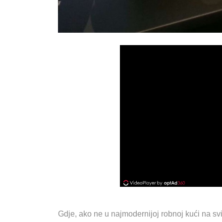
Gdje, ako ne u najmodernijoj robnoj kući na sv