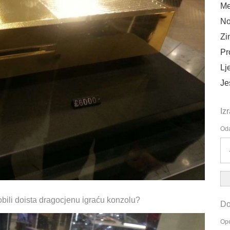
Me
No
Zi
Pr
Lj
Je
Iz
Oda
dobili doista dragocjenu igraću konzolu?
Do
Ope