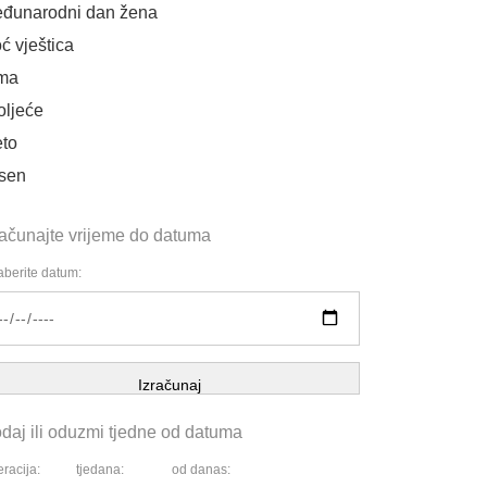
đunarodni dan žena
ć vještica
ma
oljeće
eto
sen
računajte vrijeme do datuma
berite datum:
Izračunaj
daj ili oduzmi tjedne od datuma
racija:
tjedana:
od danas: