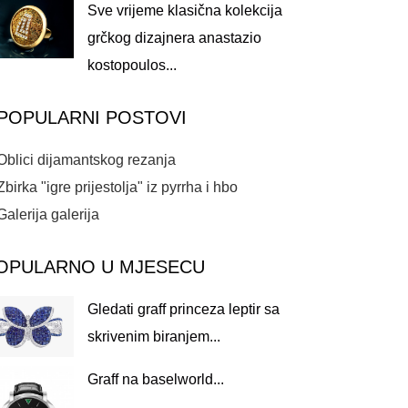
Sve vrijeme klasična kolekcija
grčkog dizajnera anastazio
kostopoulos...
POPULARNI POSTOVI
Oblici dijamantskog rezanja
Zbirka "igre prijestolja" iz pyrrha i hbo
Galerija galerija
OPULARNO U MJESECU
Gledati graff princeza leptir sa
skrivenim biranjem...
Graff na baselworld...