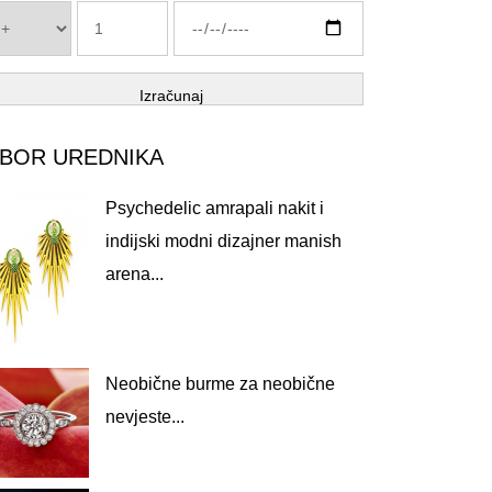
Izračunaj
ZBOR UREDNIKA
Psychedelic amrapali nakit i
indijski modni dizajner manish
arena...
Neobične burme za neobične
nevjeste...