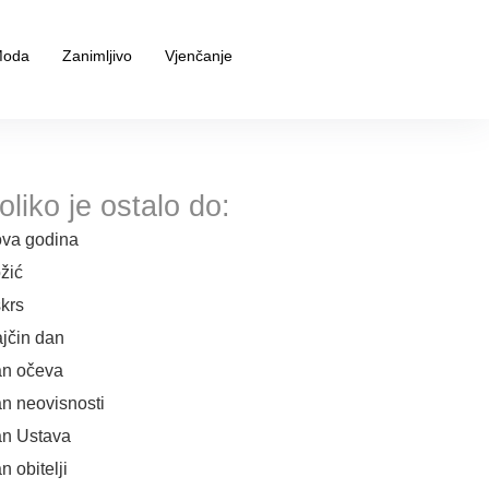
oda
Zanimljivo
Vjenčanje
oliko je ostalo do:
va godina
žić
krs
jčin dan
n očeva
n neovisnosti
n Ustava
n obitelji