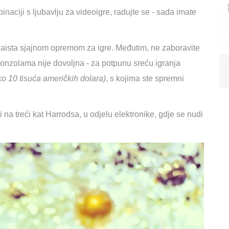
naciji s ljubavlju za videoigre, radujte se - sada imate
 zaista sjajnom opremom za igre. Međutim, ne zaboravite
konzolama nije dovoljna - za potpunu sreću igranja
oko 10 tisuća američkih dolara)
, s kojima ste spremni
na treći kat Harrodsa, u odjelu elektronike, gdje se nudi