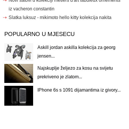
Novi satovi u kolekciji métiers d'art fabuleux ornements
iz vacheron constantin
Slatka luksuz - mikimoto hello kitty kolekcija nakita
POPULARNO U MJESECU
Askill jordan askilla kolekcija za georg
jensen...
Najskuplje željezo za kosu na svijetu
prekriveno je zlatom...
IPhone 6s s 1091 dijamantima iz givory...