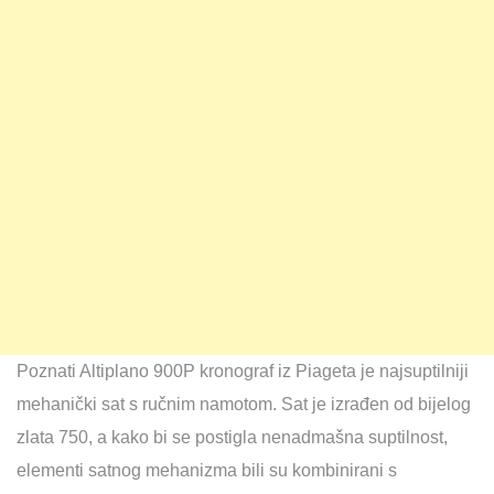
Poznati Altiplano 900P kronograf iz Piageta je najsuptilniji
mehanički sat s ručnim namotom. Sat je izrađen od bijelog
zlata 750, a kako bi se postigla nenadmašna suptilnost,
elementi satnog mehanizma bili su kombinirani s