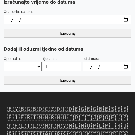
Izračunajte vrijeme do datuma
Odaberite datum:
Izračunaj
Dodaj ili oduzmi tjedne od datuma
Operacija:
tjedana:
od danas:
Izračunaj
🇧🇾
🇧🇬
🇧🇩
🇨🇿
🇩🇰
🇩🇪
🇬🇷
🇬🇧
🇪🇸
🇪🇪
🇫🇮
🇫🇷
🇮🇳
🇭🇷
🇭🇺
🇮🇩
🇮🇹
🇯🇵
🇬🇪
🇰🇿
🇰🇷
🇱🇹
🇱🇻
🇲🇰
🇲🇾
🇳🇱
🇳🇴
🇵🇱
🇵🇹
🇷🇴
🇷🇺
🇸🇰
🇸🇮
🇦🇱
🇷🇸
🇸🇪
🇱🇰
🇹🇭
🇹🇷
🇺🇦