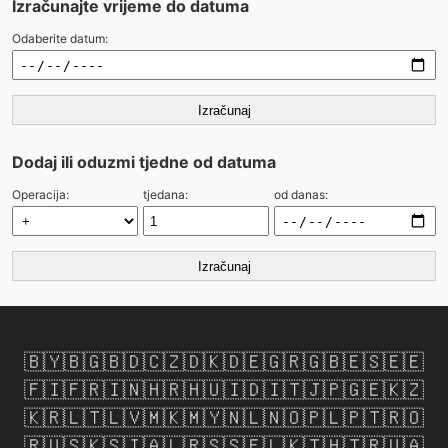
Izračunajte vrijeme do datuma
Odaberite datum:
Izračunaj
Dodaj ili oduzmi tjedne od datuma
Operacija:
tjedana:
od danas:
Izračunaj
🇧🇾
🇧🇬
🇧🇩
🇨🇿
🇩🇰
🇩🇪
🇬🇷
🇬🇧
🇪🇸
🇪🇪
🇫🇮
🇫🇷
🇮🇳
🇭🇷
🇭🇺
🇮🇩
🇮🇹
🇯🇵
🇬🇪
🇰🇿
🇰🇷
🇱🇹
🇱🇻
🇲🇰
🇲🇾
🇳🇱
🇳🇴
🇵🇱
🇵🇹
🇷🇴
🇷🇺
🇸🇰
🇸🇮
🇦🇱
🇷🇸
🇸🇪
🇱🇰
🇹🇭
🇹🇷
🇺🇦