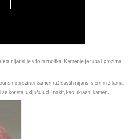
Play
leta nijansi je vrlo raznolika. Kamenje je tupa i prozirna
tpuno neproziran kamen ružičastih nijansi s crnim žilama,
i se koriste, uključujući i nakit, kao ukrasni kamen.