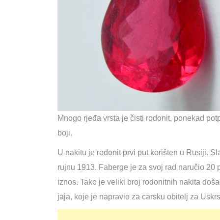
Mnogo rjeđa vrsta je čisti rodonit, ponekad pot
boji.
U nakitu je rodonit prvi put korišten u Rusiji. 
rujnu 1913. Faberge je za svoj rad naručio 20 p
iznos. Tako je veliki broj rodonitnih nakita d
jaja, koje je napravio za carsku obitelj za Uskrs