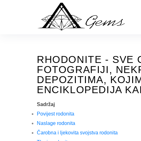
Skip
to
the
content
RHODONITE - SVE 
FOTOGRAFIJI, NEK
DEPOZITIMA, KOJI
ENCIKLOPEDIJA KA
Sadržaj
Povijest rodonita
Naslage rodonita
Čarobna i ljekovita svojstva rodonita