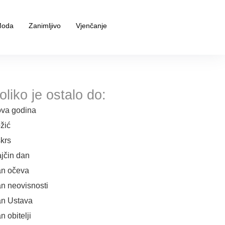
oda
Zanimljivo
Vjenčanje
oliko je ostalo do:
va godina
žić
krs
jčin dan
n očeva
n neovisnosti
n Ustava
n obitelji