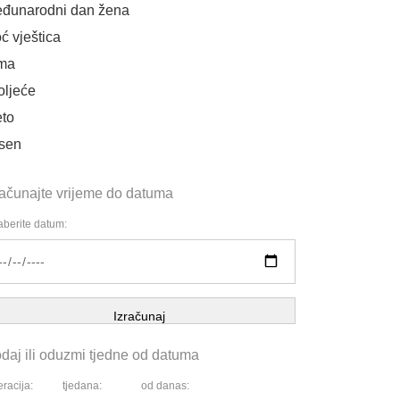
đunarodni dan žena
ć vještica
ma
oljeće
eto
sen
računajte vrijeme do datuma
berite datum:
Izračunaj
daj ili oduzmi tjedne od datuma
racija:
tjedana:
od danas: