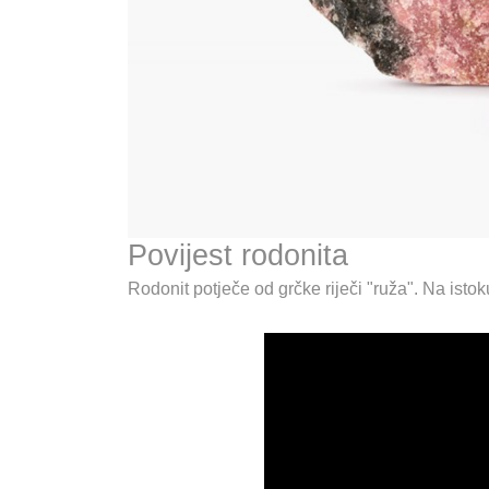
Povijest rodonita
Rodonit potječe od grčke riječi "ruža". Na isto