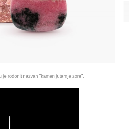
ku je rodonit nazvan "kamen jutarnje zore".