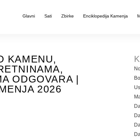
Glavni
Sati
Zbirke
Enciklopedija Kamenja
M
O KAMENU,
K
RETNINAMA,
No
MA ODGOVARA |
Bo
MENJA 2026
Us
Ma
Da
Da
Da
Da