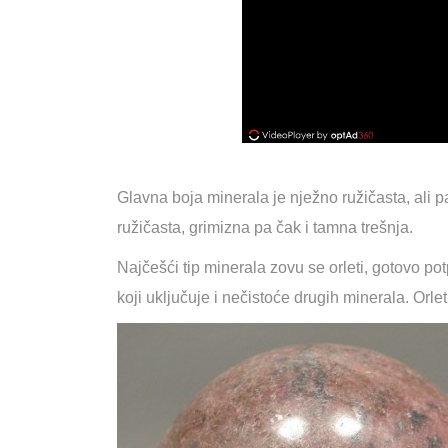
Glavna boja minerala je nježno ružičasta, ali pa
ružičasta, grimizna pa čak i tamna trešnja.
Najčešći tip minerala zovu se orleti, gotovo po
koji uključuje i nečistoće drugih minerala. Orlet