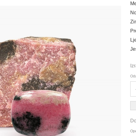
Me
No
Zi
Pr
Lj
Je
Iz
Oda
Do
Ope