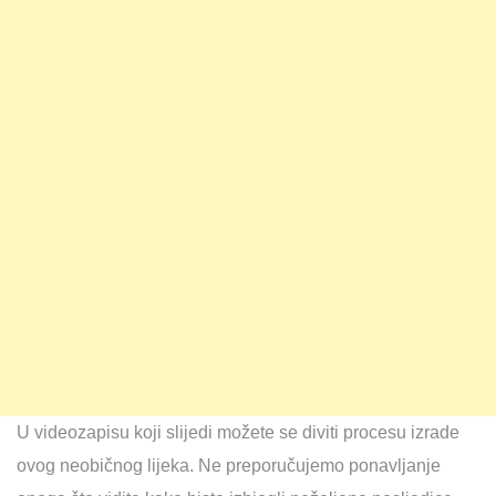
U videozapisu koji slijedi možete se diviti procesu izrade
ovog neobičnog lijeka. Ne preporučujemo ponavljanje