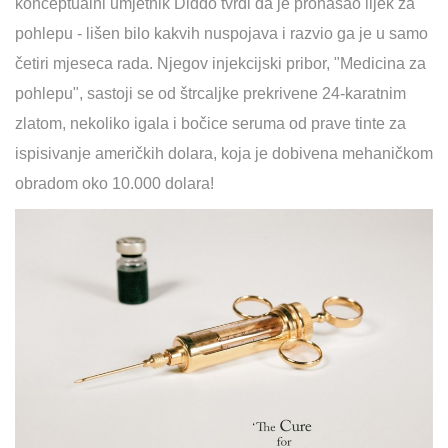
konceptualni umjetnik Diddo tvrdi da je pronašao lijek za
pohlepu - lišen bilo kakvih nuspojava i razvio ga je u samo
četiri mjeseca rada. Njegov injekcijski pribor, "Medicina za
pohlepu", sastoji se od štrcaljke prekrivene 24-karatnim
zlatom, nekoliko igala i bočice seruma od prave tinte za
ispisivanje američkih dolara, koja je dobivena mehaničkom
obradom oko 10.000 dolara!