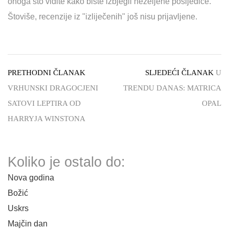
onoga što vidite kako biste izbjegli neželjene posljedice.
Štoviše, recenzije iz "izliječenih" još nisu prijavljene.
PRETHODNI ČLANAK
SLJEDEĆI ČLANAK
U
VRHUNSKI DRAGOCJENI
TRENDU DANAS: MATRICA
SATOVI LEPTIRA OD
OPAL
HARRYJA WINSTONA
Koliko je ostalo do:
Nova godina
Božić
Uskrs
Majčin dan