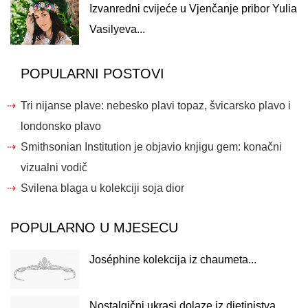
Izvanredni cvijeće u Vjenčanje pribor Yulia
Vasilyeva...
POPULARNI POSTOVI
Tri nijanse plave: nebesko plavi topaz, švicarsko plavo i
londonsko plavo
Smithsonian Institution je objavio knjigu gem: konačni
vizualni vodič
Svilena blaga u kolekciji soja dior
POPULARNO U MJESECU
Joséphine kolekcija iz chaumeta...
Nostalgični ukrasi dolaze iz djetinjstva...