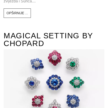
Ažurirana kolekcija Rose des Vents obogaćena je
kolekcijom Rose Céleste, ukrašenom slikama Mjeseca,
zvijezda i Sunca....
OPŠIRNIJE ...
MAGICAL SETTING BY
CHOPARD