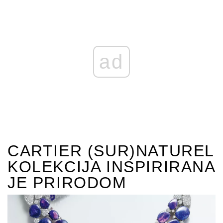
ZBIRKA JANNAH BY
BULGARI X SHEIKHA
FATIMA
Luksuzna kolekcija visokog nakita inspirirana kultnom
Velikom džamijom u Abu Dhabiju i ispunjena simbolizmom
i tradicionalnim arapskim dizajnom....
OPŠIRNIJE ...