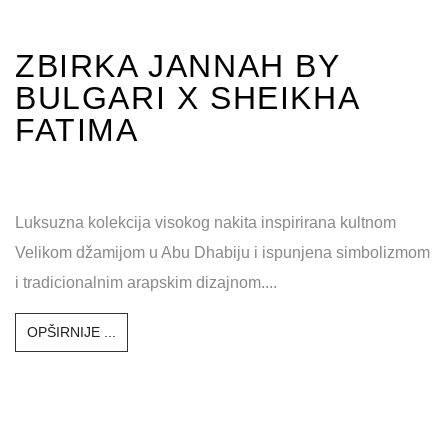
Ususret sezoni najromantičnijih darova, Chopard je
osvježio svoje popularne linije Happy Hearts i Happy
Diamonds....
OPŠIRNIJE ...