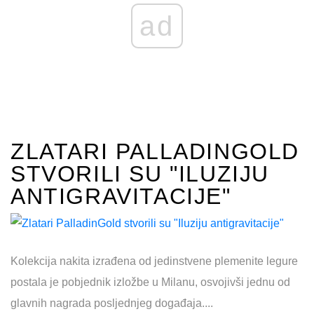
FESTIVAL U CANNESU
Od 60. Filmskog festivala u Cannesu, draguljarnica svake
godine kreira kolekciju za ovaj događaj. Nova linija
posvećena je svijetu prekrasne prirode....
OPŠIRNIJE ...
ad