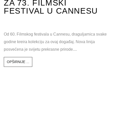
Nova kolekcija brenda Roman slavi barokno doba, a
inspirirana ljepotama "vječnog grada" oduzima dah
količinom raskošnih sjajnih dragulja....
OPŠIRNIJE ...
CHOPARD KOLEKCIJA
ZA 73. FILMSKI