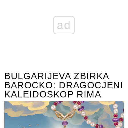
Nova upečatljiva linija francuske draguljarske kuće
predstavlja dijalog između fantazije i apstrakcije prirode....
OPŠIRNIJE ...