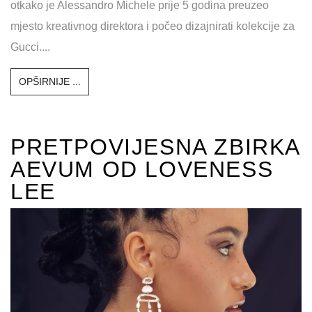
otkako je Alessandro Michele prije 5 godina preuzeo
mjesto kreativnog direktora i počeo dizajnirati kolekcije za
Gucci....
OPŠIRNIJE ...
PRETPOVIJESNA ZBIRKA
AEVUM OD LOVENESS
LEE