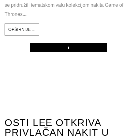
se pridružili tematskom valu kolekcijom nakita Game of
Thrones....
OPŠIRNIJE ...
Play
OSTI LEE OTKRIVA
PRIVLAČAN NAKIT U