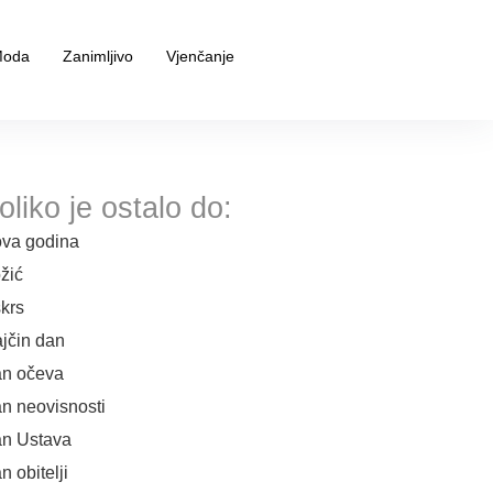
oda
Zanimljivo
Vjenčanje
oliko je ostalo do:
va godina
žić
krs
jčin dan
n očeva
n neovisnosti
n Ustava
n obitelji