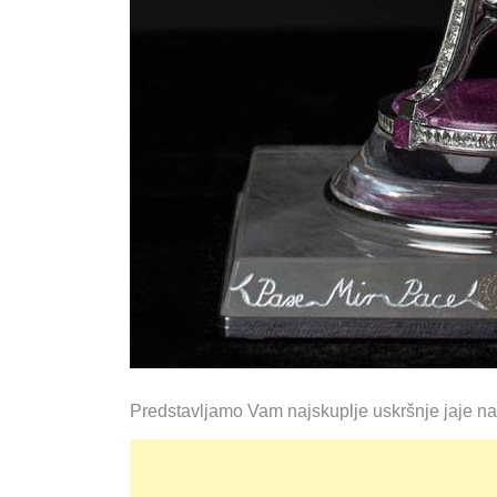
Predstavljamo Vam najskuplje uskršnje jaje na s