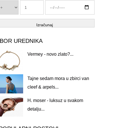
Izračunaj
ZBOR UREDNIKA
Vermey - novo zlato?...
Tajne sedam mora u zbirci van
cleef & arpels...
H. moser - luksuz u svakom
detalju...