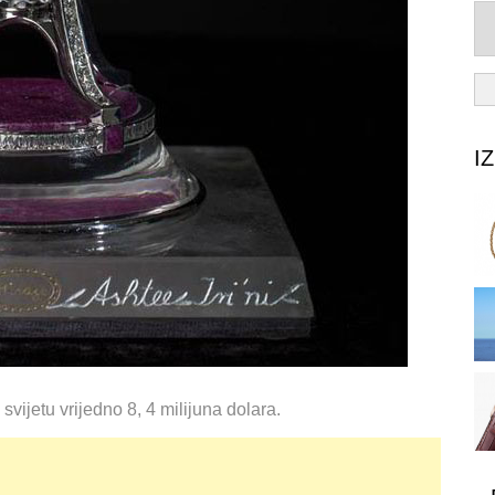
I
vijetu vrijedno 8, 4 milijuna dolara.