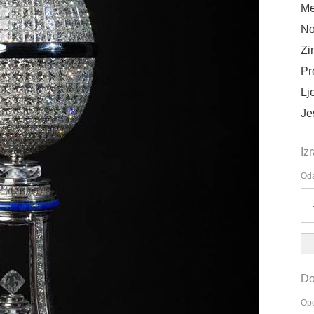
Me
No
Zi
Pr
Lj
Je
Iz
Oda
Do
Ope