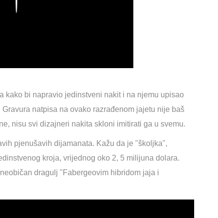
ra kako bi napravio jedinstveni nakit i na njemu upisao
. Gravura natpisa na ovako razrađenom jajetu nije baš
ne, nisu svi dizajneri nakita skloni imitirati ga u svemu.
avih pjenušavih dijamanata. Kažu da je "školjka",
edinstvenog kroja, vrijednog oko 2, 5 milijuna dolara.
 neobičan dragulj "Fabergeovim hibridom jaja i