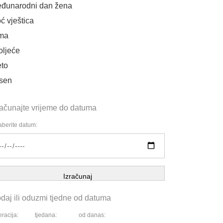
đunarodni dan žena
ć vještica
ma
oljeće
eto
sen
računajte vrijeme do datuma
berite datum:
Izračunaj
daj ili oduzmi tjedne od datuma
racija:
tjedana:
od danas: