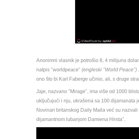
Anonimni vlasnik je potrošio 8, 4 milijuna dola
natpis "worldpeace"
(engleski "World Peace")
ono što bi Karl Faberge učinio, ali, s druge stra
Jaje, nazvano "Mirage", ima više od 1000 blist
uključujući i nju, ukrašena sa 100 dijamanata j
Novinari britanskog Daily Maila već su nazvali
dijamantnom lubanjom Damiena Hirsta".