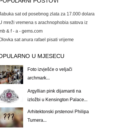
POPULARNI POSTOVI
Jabuka sat od posebnog zlata za 17.000 dolara
U mreži vremena s arachnophobia satova iz
mb & f - a - gems.com
Olovka sat anura rafael pisati vrijeme
OPULARNO U MJESECU
Foto izvješće o veljači
archmark...
Argyllian pink dijamanti na
izložbi u Kensington Palace...
Arhitektonski prstenovi Philipa
Turnera...