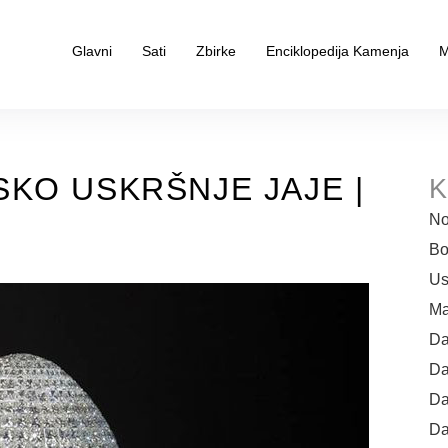
Glavni
Sati
Zbirke
Enciklopedija Kamenja
M
KO USKRŠNJE JAJE |
K
No
Bo
Us
Ma
Da
Da
Da
Da