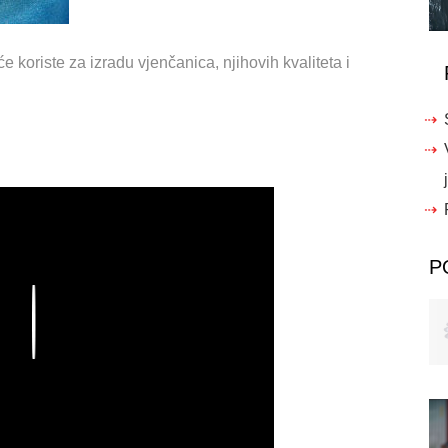
 koriste za izradu vjenčanica, njihovih kvaliteta i
P
Play