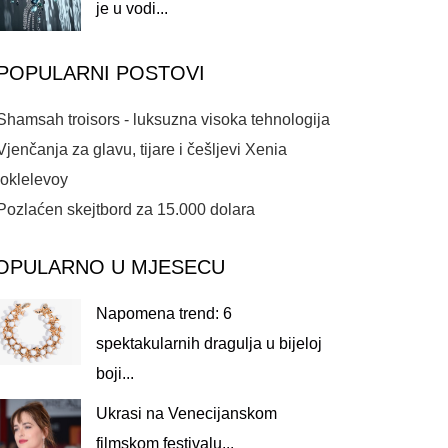
je u vodi...
POPULARNI POSTOVI
Shamsah troisors - luksuzna visoka tehnologija
Vjenčanja za glavu, tijare i češljevi Xenia
joklelevoy
Pozlaćen skejtbord za 15.000 dolara
OPULARNO U MJESECU
Napomena trend: 6
spektakularnih dragulja u bijeloj
boji...
Ukrasi na Venecijanskom
filmskom festivalu...