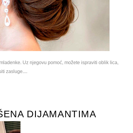
 mladenke. Uz njegovu pomoć, možete ispraviti oblik lica,
ti zasluge....
ŠENA DIJAMANTIMA