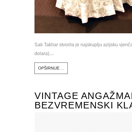
Sati Takhar stvorila je najskuplju azijsku vjenča
dolara)....
OPŠIRNIJE ...
VINTAGE ANGAŽMA
BEZVREMENSKI KLA