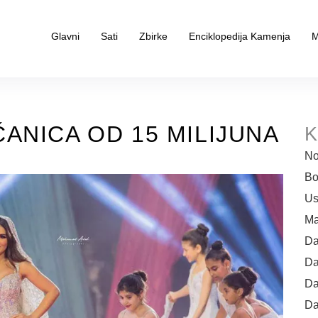
Glavni
Sati
Zbirke
Enciklopedija Kamenja
M
ANICA OD 15 MILIJUNA
K
No
Bo
Us
Ma
Da
Da
Da
Da