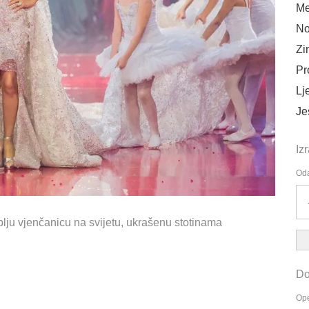
Me
No
Zi
Pr
Lj
Je
Iz
Oda
plju vjenčanicu na svijetu, ukrašenu stotinama
Do
Ope