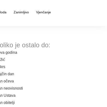
oda
Zanimljivo
Vjenčanje
oliko je ostalo do:
va godina
žić
krs
jčin dan
n očeva
n neovisnosti
n Ustava
n obitelji