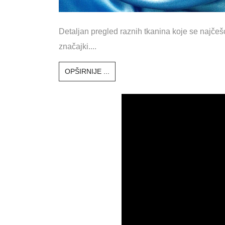
Detaljan pregled raznih tkanina koje se najčešće
značajki....
OPŠIRNIJE ...