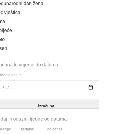
đunarodni dan žena
ć vještica
ma
oljeće
eto
sen
računajte vrijeme do datuma
berite datum:
Izračunaj
daj ili oduzmi tjedne od datuma
racija:
tjedana:
od danas: